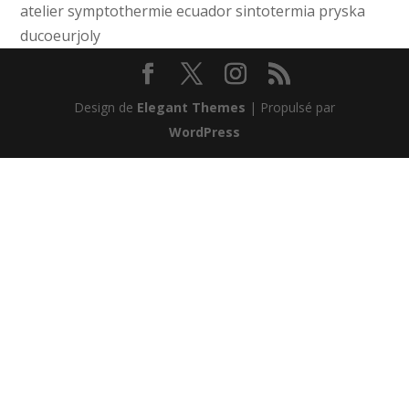
atelier symptothermie ecuador sintotermia pryska
ducoeurjoly
Design de
Elegant Themes
| Propulsé par
WordPress