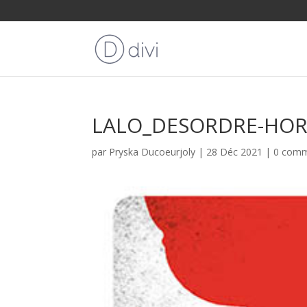
LALO_DESORDRE-HO
par
Pryska Ducoeurjoly
|
28 Déc 2021
|
0 comm