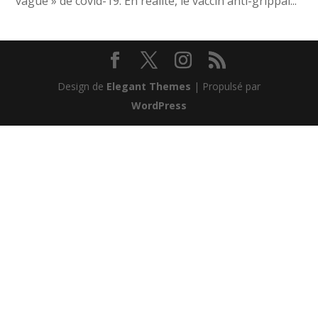
vague » de covid-19. En réalité, le vaccin anti-grippal...
Design de
Elegant Themes
| Propulsé par
WordPress