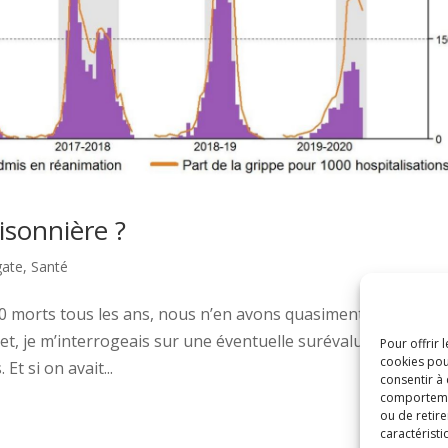
isonnière ?
gate
,
Santé
00 morts tous les ans, nous n’en avons quasiment pas enten
et, je m’interrogeais sur une éventuelle surévaluation du
Pour offrir 
cookies pou
t si on avait...
consentir à
comportement
ou de retire
caractéristi