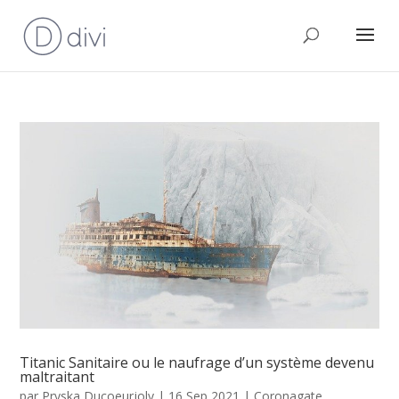
Titanic Sanitaire ou le naufrage d’un système devenu
maltraitant
par
Pryska Ducoeurjoly
|
16 Sep 2021
|
Coronagate
,