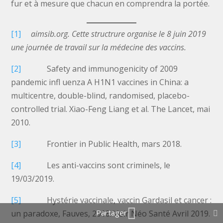
fur et à mesure que chacun en comprendra la portée.
[1]
aimsib.org. Cette structrure organise le 8 juin 2019
une journée de travail sur la médecine des vaccins.
[2]
Safety and immunogenicity of 2009
pandemic infl uenza A H1N1 vaccines in China: a
multicentre, double-blind, randomised, placebo-
controlled trial. Xiao-Feng Liang et al. The Lancet, mai
2010.
[3]
Frontier in Public Health, mars 2018.
[4]
Les anti-vaccins sont criminels, le
19/03/2019.
[5]
Hystérie vaccinale, vaccin Gardasil et cancer :
un paradoxe, Fauves, 2018. Voir Néo Santé Avril 2019.