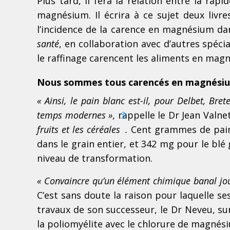
Plus tard, il fera la relation entre la ra
magnésium. Il écrira à ce sujet deux livre
l’incidence de la carence en magnésium d
santé
, en collaboration avec d’autres spécial
le raffinage carencent les aliments en mag
Nous sommes tous carencés en magnési
« Ainsi, le pain blanc est-il, pour Delbet, Br
temps modernes »
, rappelle le Dr Jean Valn
3
fruits et les céréales
.
Cent grammes de pain
dans le grain entier, et 342 mg pour le blé 
niveau de transformation.
« Convaincre qu’un élément chimique banal joue
C’est sans doute la raison pour laquelle ses
travaux de son successeur, le Dr Neveu, sur
la poliomyélite avec le chlorure de magnés