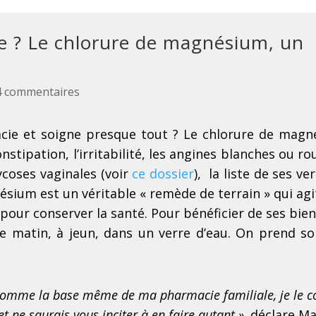
re ? Le chlorure de magnésium, un
4 commentaires
cie et soigne presque tout ? Le chlorure de magn
stipation, l’irritabilité, les angines blanches ou ro
mycoses vaginales (voir
ce dossier
), la liste de ses ve
ésium est un véritable « remède de terrain » qui agit
ur conserver la santé. Pour bénéficier de ses bienfa
é le matin, à jeun, dans un verre d’eau. On prend so
 comme la base même de ma pharmacie familiale, je le co
t ne saurais vous inciter à en faire autant »,
déclare Ma