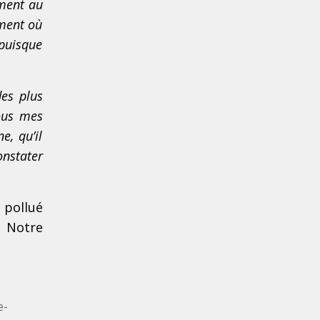
ement au
oment où
 puisque
es plus
tous mes
e, qu’il
onstater
 pollué
. Notre