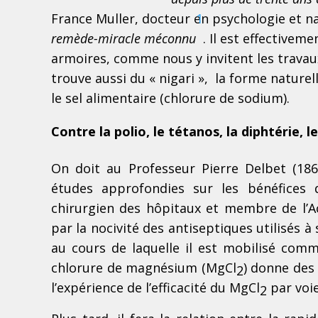
France Muller, docteur en psychologie et n
1
remède-miracle méconnu
. Il est effectivem
armoires, comme nous y invitent les travau
trouve aussi du « nigari », la forme nature
le sel alimentaire (chlorure de sodium).
Contre la polio, le tétanos, la diphtérie, le
On doit au Professeur Pierre Delbet (186
études approfondies sur les bénéfices 
chirurgien des hôpitaux et membre de l’A
par la nocivité des antiseptiques utilisés 
au cours de laquelle il est mobilisé comm
chlorure de magnésium (MgCl
) donne des 
2
l’expérience de l’efficacité du MgCl
par voie
2