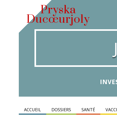
Pryska
Ducœurjoly
INVE
ACCUEIL
DOSSIERS
SANTÉ
VACC