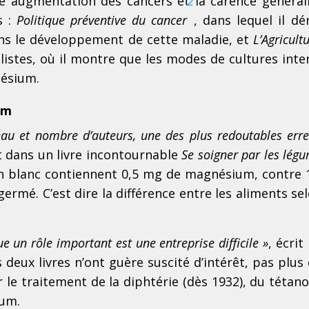
pide augmentation des cancers et la carence général
2
s :
Politique préventive du cancer
, dans lequel il d
ans le développement de cette maladie, et
L’Agricult
istes, où il
montre que les modes de cultures inten
nésium.
um
eteau et nombre d’auteurs, une des plus redoutables err
et dans un livre incontournable
Se soigner par les légu
 blanc contiennent 0,5 mg de magnésium, contre
germé. C’est dire la différence entre les aliments se
 un rôle important est une entreprise difficile »
, écrit
 deux livres n’ont guère suscité d’intérêt, pas plus
 le traitement de la diphtérie (dès 1932), du tétano
ium.