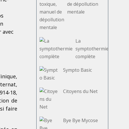
de dépollution
mentale
os
on
r avec
La
symptothermie
complète
Sympto Basic
inique,
ternat,
Citoyens du Net
914-18,
tion de
si faire
Bye Bye Mycose