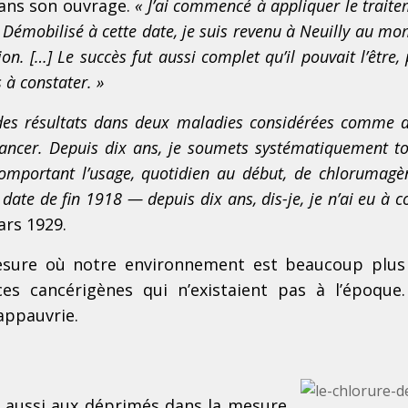
dans son ouvrage.
« J’ai commencé à appliquer le trait
émobilisé à cette date, je suis revenu à Neuilly au m
n. […] Le succès fut aussi complet qu’il pouvait l’être,
s à constater. »
es résultats dans deux maladies considérées comme d
e cancer. Depuis dix ans, je soumets systématiquement 
mportant l’usage, quotidien au début, de chlorumagèn
date de fin 1918 — depuis dix ans, dis-je, je n’ai eu à c
ars 1929.
esure où notre environnement est beaucoup plus
s cancérigènes qui n’existaient pas à l’époque
appauvrie.
t aussi aux déprimés dans la mesure