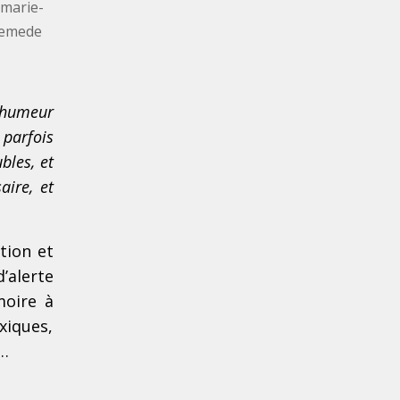
e humeur
 parfois
bles, et
aire, et
tion et
’alerte
moire à
xiques,
s…