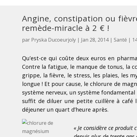
Angine, constipation ou fièv
remède-miracle à 2 € !
par
Pryska Ducoeurjoly
|
Jan 28, 2014
|
Santé
|
1
Qu’est-ce qui coûte deux euros en pharma
Contre la fatigue, le manque de tonus, la con
grippe, la fièvre, le stress, les plaies, les 
longue ! Et pour cause, le chlorure de magn
système nerveux, un système fondamental po
suffit de diluer une petite cuillère à caf
déjeuner un quart d’heure après.
« Je considère ce produit
depuis plus de trente ans e