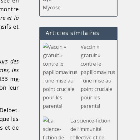
isée en
émontre
ure et la
sifs et
Articles similaires
Vaccin «
gratuit »
eurs des
contre le
mes, les
papillomavirus
 133 mg
: une mise au
lon leur
point cruciale
pour les
parents!
 Delbet.
 que les
La science-fiction
s et de
de l’immunité
collective et de