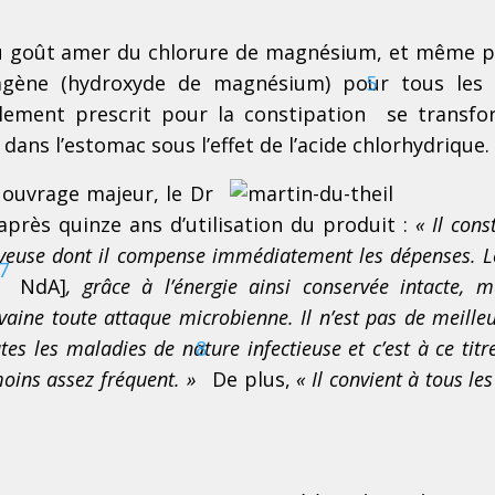
 au goût amer du chlorure de magnésium, et même p
agène (hydroxyde de magnésium) pour tous les 
5
lement prescrit pour la constipation
se transfo
dans l’estomac sous l’effet de l’acide chlorhydrique.
 ouvrage majeur, le Dr
 après quinze ans d’utilisation du produit :
« Il cons
erveuse dont il compense immédiatement les dépenses. 
7
NdA]
, grâce à l’énergie ainsi conservée intacte, m
vaine toute attaque microbienne. Il n’est pas de meille
tes les maladies de nature infectieuse et c’est à ce tit
8
 moins assez
fréquent. »
De plus,
« Il convient à tous les