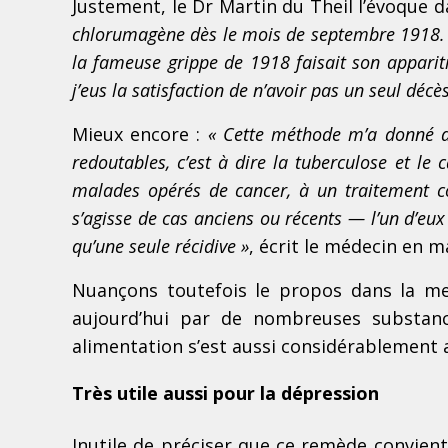
Justement, le Dr Martin du Theil l’évoque 
chlorumagène dès le mois de septembre 1918. D
la fameuse grippe de 1918 faisait son apparitio
j’eus la satisfaction de n’avoir pas un seul décè
Mieux encore :
« Cette méthode m’a donné d
redoutables, c’est à dire la tuberculose et l
malades opérés de cancer, à un traitement co
s’agisse de cas anciens ou récents — l’un d’eux 
qu’une seule récidive »
, écrit le médecin en m
Nuançons toutefois le propos dans la m
aujourd’hui par de nombreuses substance
alimentation s’est aussi considérablement 
Très utile aussi pour la dépression
Inutile de préciser que ce remède convien