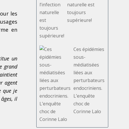
naturelle est
toujours
our les
supérieure!
usages
rme en
Ces épidémies
sous-
titue un
médiatisées
Le grand
liées aux
aintient
perturbateurs
ur agent
endocriniens.
re
que je
L’enquête
 âges, il
choc de
Corinne Lalo