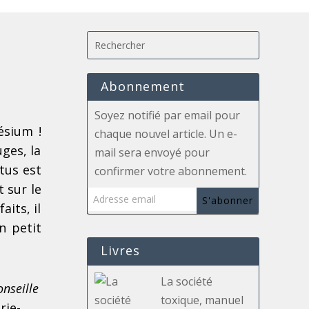
Abonnement
Soyez notifié par email pour
ésium !
chaque nouvel article. Un e-
uges, la
mail sera envoyé pour
rtus est
confirmer votre abonnement.
Adresse email
 sur le
S'abonner
its, il
n petit
Livres
La société
nseille
toxique, manuel
rie-