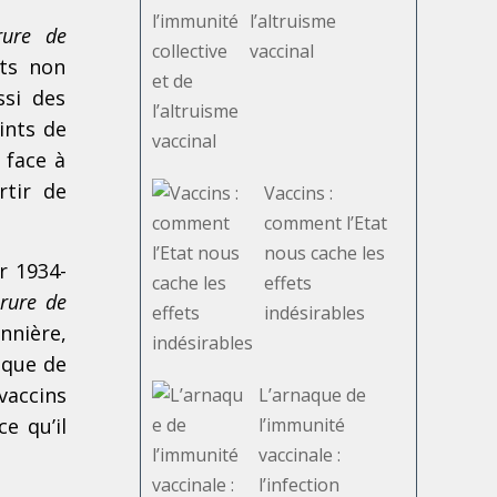
l’altruisme
rure de
vaccinal
nts non
ssi des
ints de
 face à
rtir de
Vaccins :
comment l’Etat
nous cache les
r 1934-
effets
orure de
indésirables
nnière,
 que de
vaccins
L’arnaque de
e qu’il
l’immunité
vaccinale :
l’infection