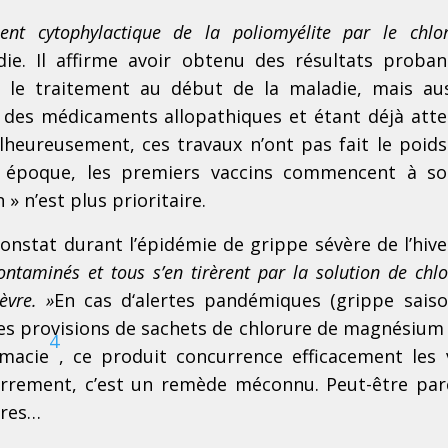
ent cytophylactique de la poliomyélite par le chlo
die. Il affirme avoir obtenu des résultats proba
le traitement au début de la maladie, mais au
r des médic
aments allopathiques et étant déjà atte
lheureusement, ces travaux n’ont pas fait le poids
e époque, les premiers vaccins commencent à so
 » n’est plus prioritaire.
onstat durant l’épidémie de grippe sévère de l’hive
ontaminés et tous s’en tirèrent par la solution de chl
èvre. »
En cas d
‘alertes pandémiques (grippe saiso
 des provisions de sachets de chlorure de magnésium
4
rmacie
, ce produit concurrence efficacement les 
zarrement, c’est un remède méconnu. Peut-être parc
ires…