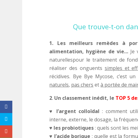
Que trouve-t-on da
1. Les meilleurs remèdes à po
alimentation, hygiène de vie…
Je 
naturellespour le traitement de fond
réaliser des onguents
simples et eff
récidives. Bye Bye Mycose, c’est u
naturels
,
pas chers
et
à portée de mai
2
.
Un classement inédit, le
TOP 5 des
♥ l’argent colloïdal
: comment util
interne, externe, le dosage, la fréquenc
♥ les probiotiques
: quels sont les me
♥ l’acide borique
: quelle est la form