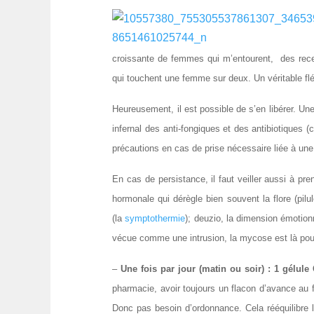
croissante de femmes qui m’entourent, des recet
qui touchent une femme sur deux. Un véritable fl
Heureusement, il est possible de s’en libérer. U
infernal des anti-fongiques et des antibiotiques 
précautions en cas de prise nécessaire liée à une
En cas de persistance, il faut veiller aussi à p
hormonale qui dérègle bien souvent la flore (pilu
(la
symptothermie
); deuzio, la dimension émotion
vécue comme une intrusion, la mycose est là po
–
Une fois par jour (matin ou soir) : 1 gél
pharmacie, avoir toujours un flacon d’avance au f
Donc pas besoin d’ordonnance. Cela rééquilibre l