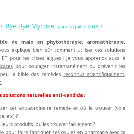
ns Bye Bye Mycose,
paru en juillet 2018 ?
rtée de main
en phytothérapie, aromathérapie,
vous explique bien sûr comment utiliser ces solutions
 ET pour les crises aigues ! Je vous apprends aussi à
icaces
pour soulager instantanément ou prévenir les
n peu la bible des remèdes
reconnus scientifiquement,
n
.
 solutions naturelles anti-candida
:
iser cet extraordinaire remède et où le trouver (voie
e, etc) ?
illeurs produits, où les trouver facilement ?
ule pour faire fabriquer ses ovules en pharmacie avec ce