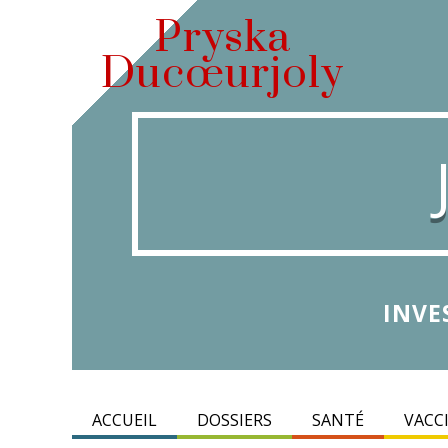
Pryska
Ducœurjoly
INVE
ACCUEIL
DOSSIERS
SANTÉ
VACC