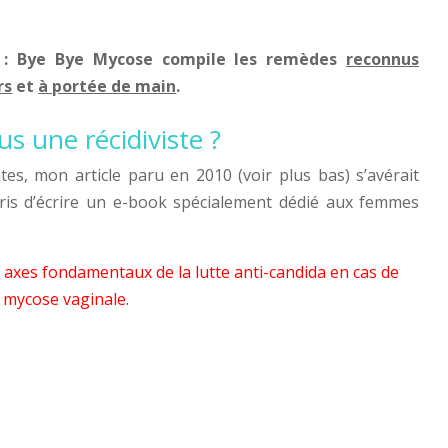
k : Bye Bye Mycose
compile les remèdes
reconnus
rs
et
à portée de main
.
us une récidiviste ?
es, mon article paru en 2010 (voir plus bas) s’avérait
epris d’écrire un e-book spécialement dédié aux femmes
x axes fondamentaux de la lutte anti-candida en cas de
mycose vaginale.