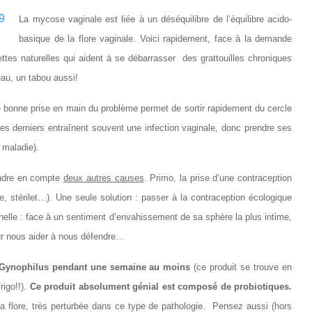
La mycose vaginale est liée à un déséquilibre de l’équilibre acido-
basique de la flore vaginale. Voici rapidement, face à la demande
tes naturelles qui aident à se débarrasser des grattouilles chroniques
éau, un tabou aussi!
ne bonne prise en main du problème permet de sortir rapidement du cercle
(ces derniers entraînent souvent une infection vaginale, donc prendre ses
 maladie).
rendre en compte
deux autres causes
. Primo, la prise d’une contraception
le, stérilet…). Une seule solution : passer à la contraception écologique
nelle : face à un sentiment d’envahissement de sa sphère la plus intime,
ur nous aider à nous défendre…
ule Gynophilus pendant une semaine au moins
(ce produit se trouve en
rigo!!).
Ce produit absolument génial est composé de probiotiques.
a flore, très perturbée dans ce type de pathologie. Pensez aussi (hors